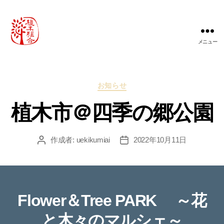
メニュー
農
事
組
合
カ
お知らせ
法
テ
人
植木市＠四季の郷公園
ゴ
桃
リ
山
ー
町
作成者:
uekikumiai
2022年10月11日
投
投
植
稿
稿
木
者
日
組
合
Flower＆Tree PARK ～花
と木々のマルシェ～