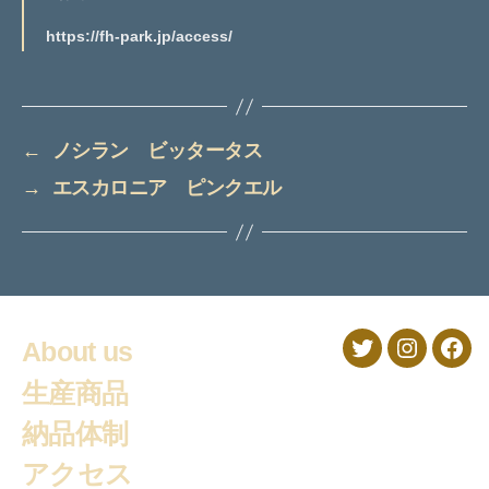
https://fh-park.jp/access/
←
ノシラン ビッタータス
→
エスカロニア ピンクエル
About us
Twitter
Instagra
Fac
生産商品
納品体制
アクセス