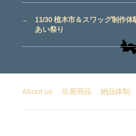
←
11/30 植木市＆スワッグ制作
あい祭り
About us
生産商品
納品体制