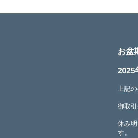
お盆
202
上記の
御取引
休み明
す。