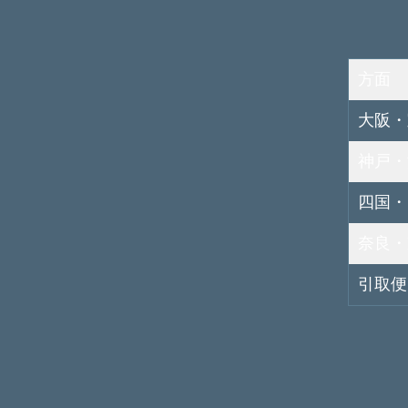
方面
大阪・
神戸・
四国・
奈良・
引取便