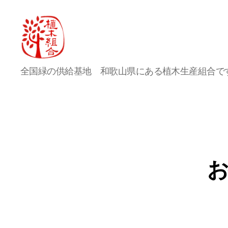
農
全国緑の供給基地 和歌山県にある植木生産組合で
事
組
合
法
人
桃
山
町
お
植
木
組
合