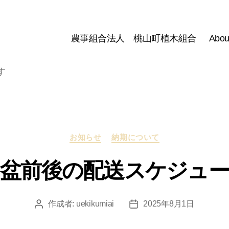
農事組合法人 桃山町植木組合
Abou
す
カ
お知らせ
納期について
テ
ゴ
盆前後の配送スケジュ
リ
ー
作成者:
uekikumiai
2025年8月1日
投
投
稿
稿