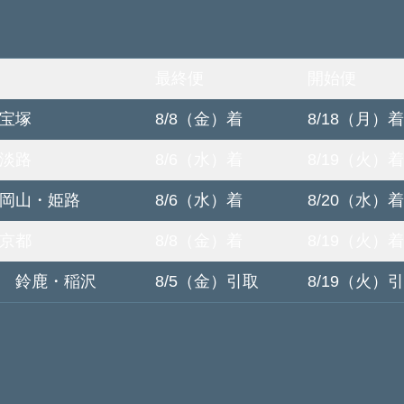
最終便
開始便
宝塚
8/8（金）着
8/18（月）着
淡路
8/6（水）着
8/19（火）着
岡山・姫路
8/6（水）着
8/20（水）着
京都
8/8（金）着
8/19（火）着
 鈴鹿・稲沢
8/5（金）引取
8/19（火）