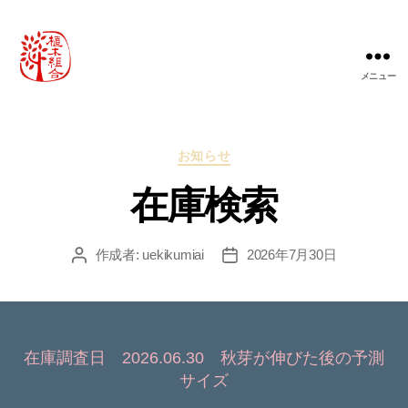
メニュー
農
事
組
合
カ
お知らせ
法
テ
人
在庫検索
ゴ
桃
リ
山
ー
町
作成者:
uekikumiai
2026年7月30日
投
投
植
稿
稿
木
者
日
組
合
在庫調査日 2026.06.30 秋芽が伸びた後の予測
サイズ