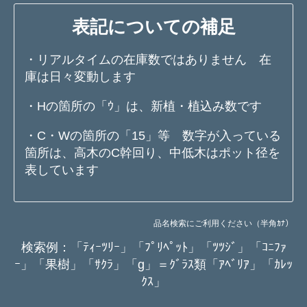
表記についての補足
・リアルタイムの在庫数ではありません 在
庫は日々変動します
・Hの箇所の「ｳ」は、新植・植込み数です
・C・Wの箇所の「15」等 数字が入っている
箇所は、高木のC幹回り、中低木はポット径を
表しています
品名検索にご利用ください（半角ｶﾅ）
検索例：「ﾃｨｰﾂﾘｰ」「ﾌﾟﾘﾍﾟｯﾄ」「ﾂﾂｼﾞ」「ｺﾆﾌｧ
ｰ」「果樹」「ｻｸﾗ」「g」＝ｸﾞﾗｽ類「ｱﾍﾞﾘｱ」「ｶﾚｯ
ｸｽ」