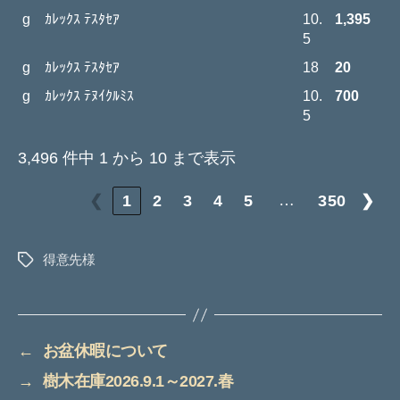
g ｶﾚｯｸｽ ﾃｽﾀｾｱ
10.
1,395
5
g ｶﾚｯｸｽ ﾃｽﾀｾｱ
18
20
g ｶﾚｯｸｽ ﾃﾇｲｸﾙﾐｽ
10.
700
5
3,496 件中 1 から 10 まで表示
…
❮
1
2
3
4
5
350
❯
得意先様
タ
グ
←
お盆休暇について
→
樹木在庫2026.9.1～2027.春