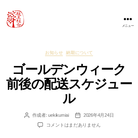
メニュー
農
事
組
合
カ
お知らせ
納期について
法
テ
人
ゴールデンウィーク
ゴ
桃
リ
山
ー
前後の配送スケジュー
町
植
ル
木
組
合
作成者:
uekikumiai
2026年4月24日
投
投
稿
稿
ゴ
コメントはまだありません
者
日
ー