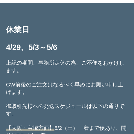
ル
デ
ン
ウ
ィ
休業日
ー
ク
4/29、5/3～5/6
前
後
の
上記の期間、事務所定休の為、ご不便をおかけし
配
ます。
送
ス
GW前後のご注文はなるべく早めにお願い申し上
ケ
げます。
ジ
ュ
ー
御取引先様への発送スケジュールは以下の通りで
ル
す。
へ
の
【大阪・宝塚方面】
5/2（土） 着まで便あり、開