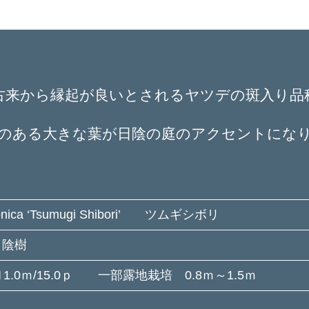
者
日
古来から縁起が良いとされるヤツデの斑入り品
のある大きな葉が日陰の庭のアクセントにな
aponica ‘Tsumugi Shibori’ ツムギシボリ
 陰樹
Ｈ1.0ｍ/15.0ｐ 一部露地栽培 0.8ｍ～1.5ｍ