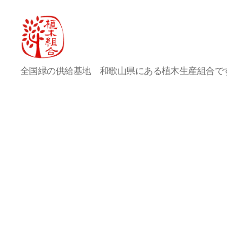
農
全国緑の供給基地 和歌山県にある植木生産組合で
事
組
合
法
人
桃
山
町
植
木
組
合