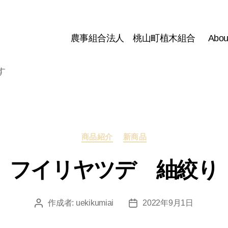
農事組合法人 桃山町植木組合
Abou
す
カ
商品紹介
新商品
テ
ゴ
フイリヤツデ 紬絞り
リ
ー
作成者:
uekikumiai
2022年9月1日
投
投
稿
稿