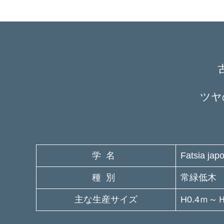
ツヤ
学名
Fatsia j
種別
常緑低木
主な生産サイズ
H0.4ｍ～