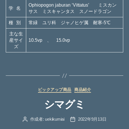
Ophiopogon jaburan ‘Vittatus’ ミスカン
学名
サス ミスキャンタス スノードラゴン
種別
常緑 ユリ科 ジャノヒゲ属 耐寒-5℃
主な生
産サイ
10.5vp 、 15.0vp
ズ
カ
ピックアップ商品
商品紹介
テ
シマグミ
ゴ
リ
ー
作成者:
uekikumiai
2022年9月13日
投
投
稿
稿