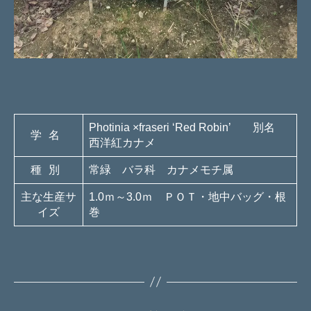
Photinia ×fraseri ‘Red Robin’ 別名
学名
西洋紅カナメ
種別
常緑 バラ科 カナメモチ属
主な生産サ
1.0ｍ～3.0ｍ ＰＯＴ・地中バッグ・根
イズ
巻