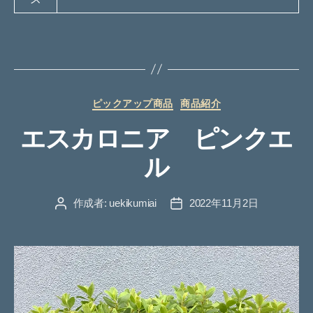
カ
ピックアップ商品
商品紹介
テ
エスカロニア ピンクエ
ゴ
リ
ル
ー
作成者:
uekikumiai
2022年11月2日
投
投
稿
稿
者
日