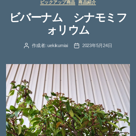
カ
ピックアップ商品
商品紹介
テ
ビバーナム シナモミフ
ゴ
リ
ォリウム
ー
作成者:
uekikumiai
2023年5月24日
投
投
稿
稿
者
日