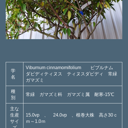
Viburnum cinnamomifolium ビブルナム
学
ダビディティヌス ティヌスダビディ 常緑
名
ガマズミ
種
常緑 ガマズミ科 ガマズミ属 耐寒-15℃
別
主な
生産
15.0vp 、 24.0vp 、根巻大株 高さ30ｃ
サイ
ｍ～1.0ｍ
ズ