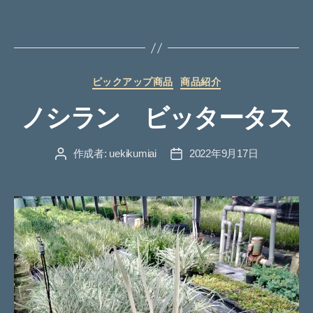
カ
ピックアップ商品
商品紹介
テ
ノシラン ビッタータス
ゴ
リ
ー
作成者:
uekikumiai
2022年9月17日
投
投
稿
稿
者
日