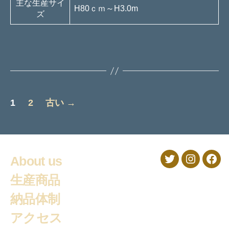
主な生産サイ
H80ｃｍ～H3.0m
ズ
投
1
2
古い
→
稿
の
ペ
About us
Twitter
Instagra
Fac
ー
生産商品
納品体制
ジ
アクセス
送