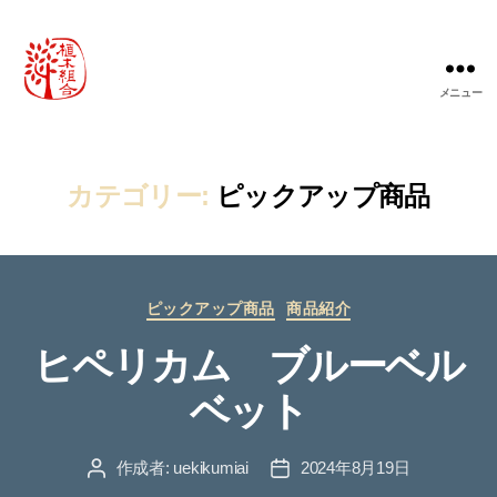
メニュー
農
事
組
合
カテゴリー:
ピックアップ商品
法
人
桃
山
カ
町
ピックアップ商品
商品紹介
テ
植
ヒペリカム ブルーベル
ゴ
木
リ
組
ベット
ー
合
作成者:
uekikumiai
2024年8月19日
投
投
稿
稿