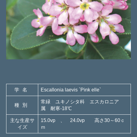
学名
Escallonia laevis `Pink elle`
常緑 ユキノシタ科 エスカロニア
種別
属 耐寒-18℃
主な生産サ
15.0vp 、 24.0vp 高さ30～60ｃ
イズ
ｍ