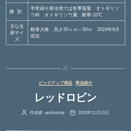
半常緑※寒冷地では冬季落葉 オトギリソ
種別
ウ科 オトギリソウ属 耐寒-10℃
主な生
根巻大株 高さ30ｃｍ～50ｍ 2024年8月
産サイ
現在
ズ
カ
ピックアップ商品
商品紹介
テ
レッドロビン
ゴ
リ
ー
作成者:
uekikumiai
2023年11月11日
投
投
稿
稿
者
日